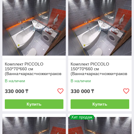
Комплект PICCOLO
Комплект PICCOLO
150*70*660 см
150*70*660 см
(Ванна+каркас+ножки+раков
(Ванна+каркас+ножки+раков
ина) (Левая).
ина) (Правая).
В наличии
В наличии
Ассиметричная. Угловая
Ассиметричная. Угловая
330 000
330 000
₸
₸
Купить
Купить
Хит продаж