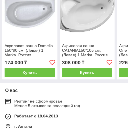
Акриловая ванна Damelia
Акриловая ванна
Акри
150*90 см. (Левая) 1
CATANIA150*105 см.
One 
Marka. Россия
(Левая) 1 Marka. Россия
(Лев
174 000
308 000
226
₸
₸
Купить
Купить
О нас
Рейтинг не сформирован
Менее 5 отзывов за последний год
Работает с 18.04.2013
г. Астана