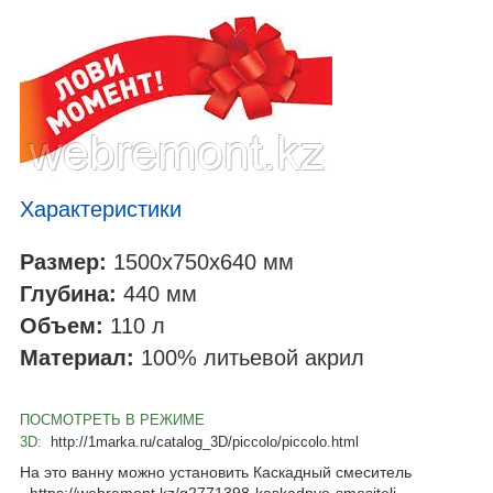
Характеристики
Размер:
1500x750x640
мм
Глубина:
440
мм
Объем:
110
л
Материал:
100% литьевой акрил
ПОСМОТРЕТЬ В РЕЖИМЕ
3D:
http://1marka.ru/catalog_3D/piccolo/piccolo.html
На это ванну можно установить Каскадный смеситель
-
https://webremont.kz/g2771398-kaskadnye-smesiteli