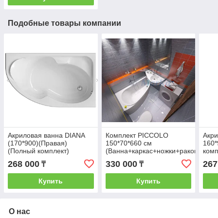
Подобные товары компании
Акриловая ванна DIANA
Комплект PICCOLO
Акри
(170*900)(Правая)
150*70*660 см
160*
(Полный комплект)
(Ванна+каркас+ножки+раковина)
комп
Ассиметричная. Угловая
(Правая). Ассиметричная.
Угло
268 000
330 000
267
₸
₸
Угловая
Купить
Купить
О нас