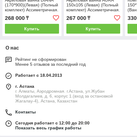
(170*900)(Левая) (Полный
150х105 (Левая) (Полный
150*
комплект) Ассиметричная.
комплект) Ассиметричная.
(Ван
Угловая
Угловая
(Пра
268 000
267 000
330
₸
₸
Угло
Купить
Купить
О нас
Рейтинг не сформирован
Менее 5 отзывов за последний год
Работает с 18.04.2013
г. Астана
г. Алматы, Аэродромная. г.Астана, ул.Жубан
Молдагалиев, д. 6, корпус 1.(вход за остановкой
Жагалау-4), Астана, Казахстан
Контакты
Сегодня работает с 12:00 до 20:00
Показать весь график работы