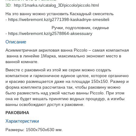
3D:
http://1marka.ru/catalog_3D/piccolo/piccolo.html
На это ванну можно установить Каскадный смеситель
-
https://webremont.kz/g2771398-kaskadnye-smesiteli
Ручки, подголовник, сиденье
-
https://webremont.kz/g2578864-aksessuary
Описание
Асимметричная акриловая ванна Piccolo – самая компактная
ванна в линейке 1Марка, максимально экономит место в
ванной комнате.
Вместе с раковиной из этой же серии можно создать
компактное и гармоничное единое целое, которое органично
и красиво размещается даже на площади 150х150. Размер и
форма комплекта рассчитана так, чтобы раковину можно
было разместить над узкой частью ванны Piccolo. При этом
она не будет мешать принятию водных процедур, а изгибы
ванны освобождают доступ к раковине.
РАКОВИНА
Характеристики
Размеры: 1500х750х630 мм.