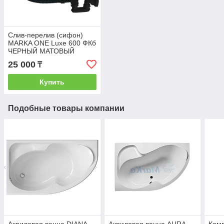
Слив-перелив (сифон)
MARKA ONE Luxe 600 ФКб
ЧЕРНЫЙ МАТОВЫЙ
25 000
₸
Купить
Подобные товары компании
Акриловая ванна DIANA
Акриловая ванна AURA
Ком