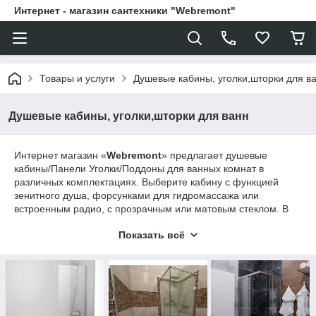
Интернет - магазин сантехники "Webremont"
Товары и услуги
Душевые кабины, уголки,шторки для в
Душевые кабины, уголки,шторки для ванн
Интернет магазин «
Webremont
» предлагает душевые
кабины/Панели Уголки/Поддоны для ванных комнат в
различных комплектациях. Выберите кабину с функцией
зенитного душа, форсунками для гидромассажа или
встроенным радио, с прозрачным или матовым стеклом. В
каталоге интернет магазина «
Webremont
» вы всегда
Показать всё
сможете подобрать именно то, что вам нужно.
Преимущества использования
Среднестатистические российские квартиры имеют
ограниченную площадь ванной комнаты, на которой
проблематично разместить даже небольшую акриловую
ванну. Оптимальное решение – заказать душевую кабину,