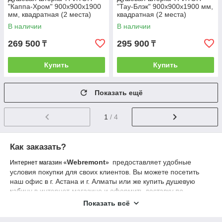
"Каппа-Хром" 900х900х1900
"Тау-Блэк" 900х900х1900 мм,
мм, квадратная (2 места)
квадратная (2 места)
В наличии
В наличии
269 500
295 900
₸
₸
Купить
Купить
Показать ещё
1
/ 4
Как заказать?
Webremont
предоставляет удобные
Интернет магазин «
»
условия покупки для своих клиентов. Вы можете посетить
наш офис в г. Астана и г. Алматы или же купить душевую
кабину в интернет-магазине и оформить доставку по
Казахстану.
Показать всё
Современная сантехника от и
Webremont
нтернет магазина «
»