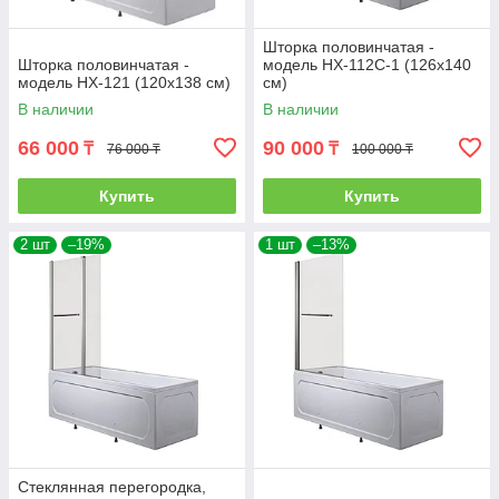
Шторка половинчатая -
Шторка половинчатая -
модель HX-112C-1 (126х140
модель НХ-121 (120х138 см)
см)
В наличии
В наличии
66 000
90 000
₸
₸
76 000 ₸
100 000 ₸
Купить
Купить
2 шт
–19%
1 шт
–13%
Стеклянная перегородка,