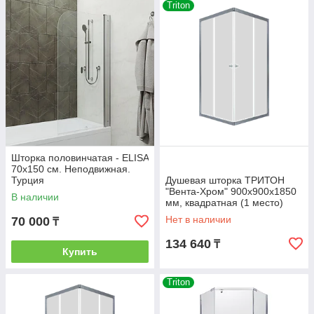
Triton
Шторка половинчатая - ELISA
70х150 см. Неподвижная.
Турция
Душевая шторка ТРИТОН
"Вента-Хром" 900х900х1850
В наличии
мм, квадратная (1 место)
Нет в наличии
70 000
₸
134 640
₸
Купить
Triton