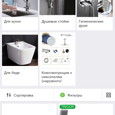
Для кухни
Душевые стойки
Гигиенические
души
Для биде
Комплектующие к
смесителям
(наружного/
скрытого монтажа)
Сортировка
0
Фильтры
TRIGOR