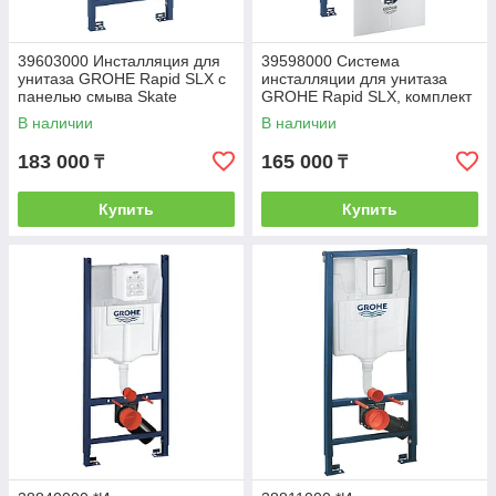
39603000 Инсталляция для
39598000 Система
унитаза GROHE Rapid SLX с
инсталляции для унитаза
панелью смыва Skate
GROHE Rapid SLX, комплект
Cosmopolitan S
3-в-1 (1,13 м)
В наличии
В наличии
183 000
165 000
₸
₸
Купить
Купить