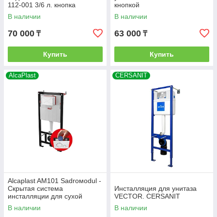
112-001 3/6 л. кнопка
кнопкой
квадрат, хром матовый
В наличии
В наличии
70 000
63 000
₸
₸
Купить
Купить
AlcaPlast
CERSANIT
Alcaplast AM101 Sadroмodul -
Скрытая система
Инсталляция для унитаза
инсталляции для сухой
VECTOR. CERSANIT
установки (для гипсокартона)
В наличии
В наличии
высота монтажа