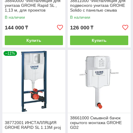
38840000 *Инсталляция для
38811000 *Инсталляция для
унитаза GROHE Rapid SL ,
подвесного унитаза GROHE
1,13 м, для проектов
Solido с панелью смыва
Skate Cosmo,комплект 3-1
В наличии
В наличии
144 000
126 000
₸
₸
Купить
Купить
–11%
38661000 Смывной бачок
38772001 ИНСТАЛЛЯЦИЯ
скрытого монтажа GROHE
GROHE RAPID SL 1.13M proj
GD2