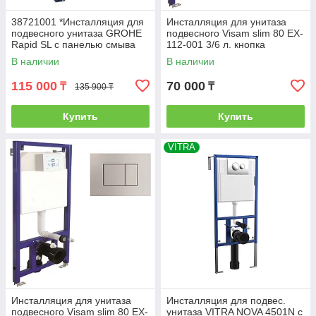
38721001 *Инсталляция для
Инсталляция для унитаза
подвесного унитаза GROHE
подвесного Visam slim 80 EX-
Rapid SL с панелью смыва
112-001 3/6 л. кнопка
Skate Cosmo,комплект 3-1
квадрат, хром глянец
В наличии
В наличии
115 000
70 000
₸
₸
135 900 ₸
Купить
Купить
VITRA
Инсталляция для унитаза
Инсталляция для подвес.
подвесного Visam slim 80 EX-
унитаза VITRA NOVA 4501N с