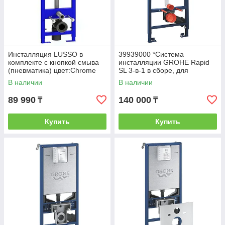
Инсталляция LUSSO в
39939000 *Система
комплекте с кнопкой смыва
инсталляции GROHE Rapid
(пневматика) цвет:Chrome
SL 3-в-1 в сборе, для
подвесного унитаза,
В наличии
В наличии
фантомный черный
89 990
140 000
₸
₸
Купить
Купить