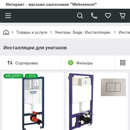
Интернет - магазин сантехники "Webremont"
Товары и услуги
Унитазы. Биде. Инсталляции.
Инста
Инсталляции для унитазов
Сортировка
0
Фильтры
АКЦИЯ!!!
–15%