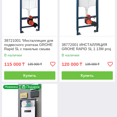
38721001 *Инсталляция для
подвесного унитаза GROHE
38772001 ИНСТАЛЛЯЦИЯ
Rapid SL с панелью смыва
GROHE RAPID SL 1.13M proj
Skate Cosmo,комплект 3-1
В наличии
В наличии
115 000
120 000
₸
₸
135 900 ₸
135 000 ₸
Купить
Купить
Новинка
Подарок