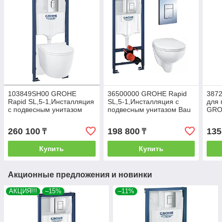
103849SH00 GROHE
36500000 GROHE Rapid
3872
Rapid SL,5-1,Инсталляция
SL,5-1,Инсталляция с
для 
с подвесным унитазом
подвесным унитазом Bau
GROH
Bau ceramic,панель Arena
Ceramic, панель Arena
пане
Cosmopolitan
Cosmopolitan
Cosm
260 100
198 800
135
₸
₸
Купить
Купить
Акционные предложения и новинки
АКЦИЯ!!!
–15%
–11%