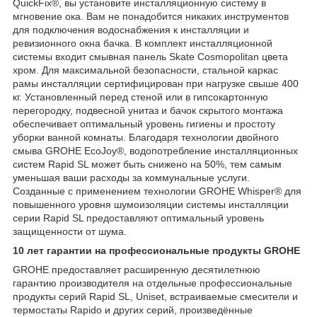
QuickFix®, вы установите инсталляционную систему в
мгновение ока. Вам не понадобится никаких инструментов
для подключения водоснабжения к инсталляции и
ревизионного окна бачка. В комплект инсталляционной
системы входит смывная панель Skate Cosmopolitan цвета
хром. Для максимальной безопасности, стальной каркас
рамы инсталляции сертифицирован при нагрузке свыше 400
кг. Установленный перед стеной или в гипсокартонную
перегородку, подвесной унитаз и бачок скрытого монтажа
обеспечивает оптимальный уровень гигиены и простоту
уборки ванной комнаты. Благодаря технологии двойного
смыва GROHE EcoJoy®, водопотребление инсталляционных
систем Rapid SL может быть снижено на 50%, тем самым
уменьшая ваши расходы за коммунальные услуги.
Созданные с применением технологии GROHE Whisper® для
повышенного уровня шумоизоляции системы инсталляции
серии Rapid SL предоставляют оптимальный уровень
защищенности от шума.
10 лет гарантии на профессиональные продукты GROHE
GROHE предоставляет расширенную десятилетнюю
гарантию производителя на отдельные профессиональные
продукты серий Rapid SL, Uniset, встраиваемые смесители и
термостаты Rapido и других серий, произведённые