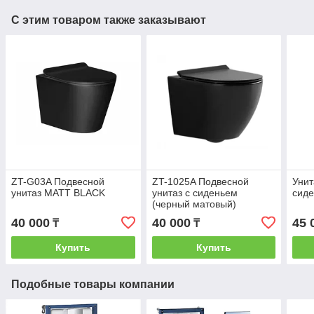
С этим товаром также заказывают
ZT-G03A Подвесной
ZT-1025A Подвесной
Унит
унитаз MATT BLACK
унитаз с сиденьем
сиде
(черный матовый)
490*360*360 мм
40 000
40 000
45 
₸
₸
Купить
Купить
Подобные товары компании