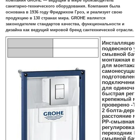
Компания GROHE — ведущий в мире производитель
санитарно-технического оборудования. Компания была
основана в 1936 году Фридрихом Гроэ, и реализует свою
продукцию в 130 странах мира. GROHE является
законодателем стандартов качества, функциональности и
дизайна как ведущий мировой бренд сантехнической отрасли.
Инсталляция G
подвесного ун
смывной бачо
монтажная выс
для монтажа п
самонесущая 
подготовлена
подключения
для одиночно
быстрая регул
крепежный ма
проверено -T
2 болта-держа
расстояние ме
PP-смывная ду
регулировка 
переходник DN
смывной бачок