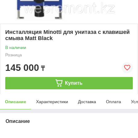
Инсталляция Minotti для унитаза c клавишей
смыва Matt Black
В наличии
Розница
145 000
₸
Купить
Описание
Характеристики
Доставка
Оплата
Усл
Описание