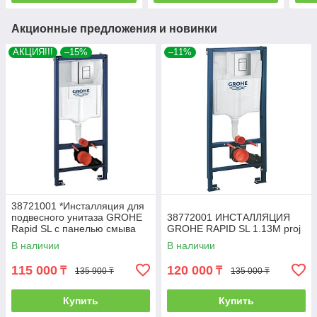
Акционные предложения и новинки
АКЦИЯ!!!
–15%
–11%
38721001 *Инсталляция для
подвесного унитаза GROHE
38772001 ИНСТАЛЛЯЦИЯ
Rapid SL с панелью смыва
GROHE RAPID SL 1.13M proj
Skate Cosmo,комплект 3-1
В наличии
В наличии
115 000
120 000
₸
₸
135 900 ₸
135 000 ₸
Купить
Купить