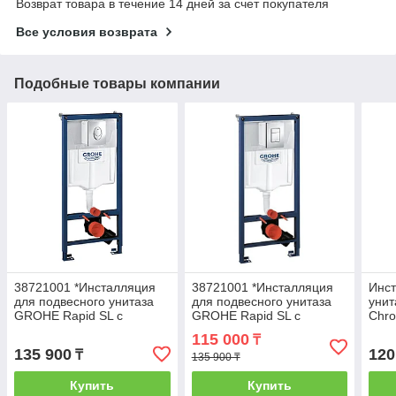
Возврат товара в течение 14 дней за счет покупателя
Все условия возврата
Подобные товары компании
38721001 *Инсталляция
38721001 *Инсталляция
Инст
для подвесного унитаза
для подвесного унитаза
унит
GROHE Rapid SL с
GROHE Rapid SL с
Chr
панелью смыва Skate
панелью смыва Skate
115 000
₸
Cosmo,комплект 3-1
Cosmo,комплект 3-1
135 900
120
₸
135 900 ₸
Купить
Купить