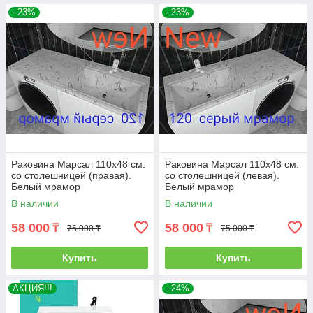
–23%
–23%
Раковина Марсал 110х48 см.
Раковина Марсал 110х48 см.
со столешницей (правая).
со столешницей (левая).
Белый мрамор
Белый мрамор
В наличии
В наличии
58 000
58 000
₸
₸
75 000 ₸
75 000 ₸
Купить
Купить
АКЦИЯ!!!
–24%