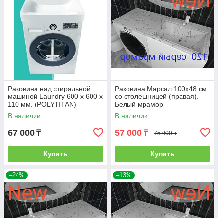
Раковина над стиральной
Раковина Марсал 100х48 см.
машиной Laundry 600 х 600 х
со столешницей (правая).
110 мм. (POLYTITAN)
Белый мрамор
В наличии
В наличии
67 000
57 000
₸
₸
75 000 ₸
Купить
Купить
–24%
–13%