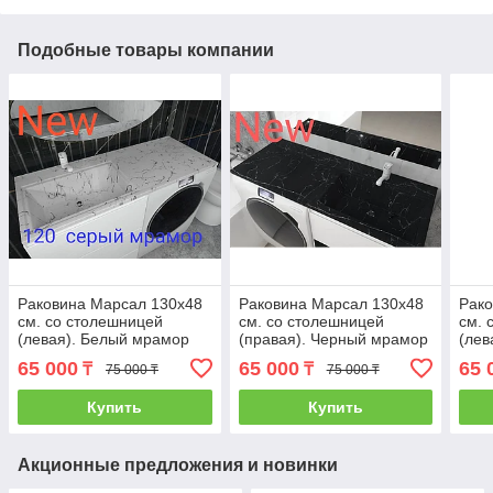
Подобные товары компании
Раковина Марсал 130х48
Раковина Марсал 130х48
Рако
см. со столешницей
см. со столешницей
см. 
(левая). Белый мрамор
(правая). Черный мрамор
(лев
65 000
65 000
65 
₸
₸
75 000 ₸
75 000 ₸
Купить
Купить
Акционные предложения и новинки