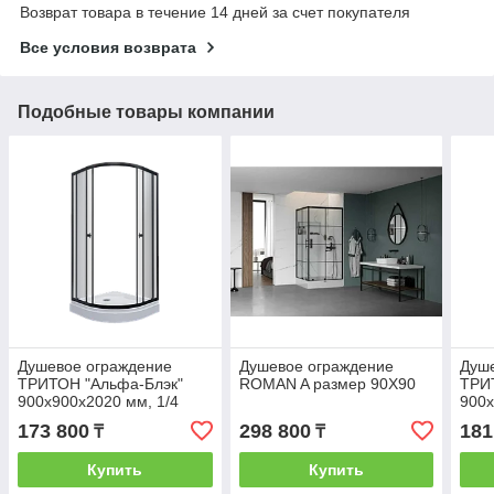
Возврат товара в течение 14 дней за счет покупателя
Все условия возврата
Подобные товары компании
Душевое ограждение
Душевое ограждение
Душ
ТРИТОН "Альфа-Блэк"
ROMAN A размер 90Х90
ТРИ
900х900х2020 мм, 1/4
900х
круга, низкий поддон (2
круг
173 800
298 800
181
₸
₸
места+сифонD90мм)
мес
Купить
Купить