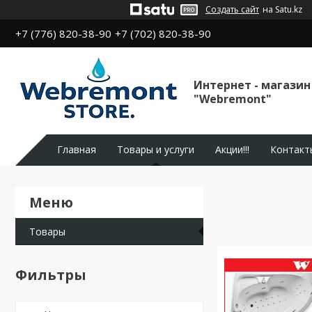
Создать сайт
на Satu.kz
+7 (776) 820-38-90
+7 (702) 820-38-90
Интернет - магазин
"Webremont"
Главная
Товары и услуги
Акции!!!
Контакт
Товары
Фильтры