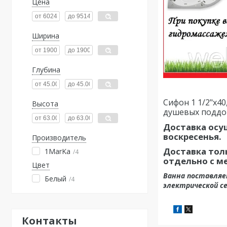
Цена
Ширина
Глубина
Сифон 1 1/2"х4
Высота
душевых поддон
Доставка осу
воскресенья.
Производитель
Доставка толь
1MarKa
4
отдельно с м
Цвет
Ванна поставляе
Белый
4
электрической с
Контакты