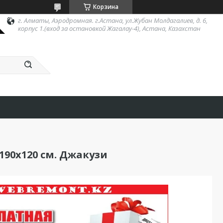
Корзина
г. Алматы, Аэродромная. г.Астана, ул.Жубан Молдагалиев, д. 6,
корпус 1.(вход за остановкой Жагалау-4), Астана, Казахстан
90х120 см. Джакузи