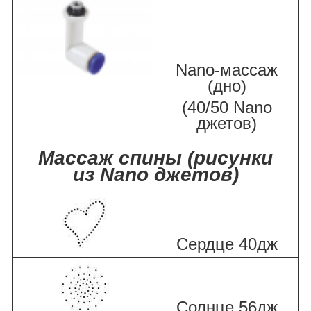
Nano-массаж
(дно)
(40/50 Nano
джетов)
Массаж спины (рисунки
из Nano джетов)
Сердце 40дж
Солнце 56дж