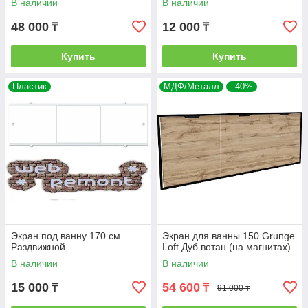
В наличии
В наличии
48 000
12 000
₸
₸
Купить
Купить
Пластик
МДФ/Металл
–40%
Экран под ванну 170 см.
Экран для ванны 150 Grunge
Раздвижной
Loft Дуб вотан (на магнитах)
В наличии
В наличии
15 000
54 600
₸
₸
91 000 ₸