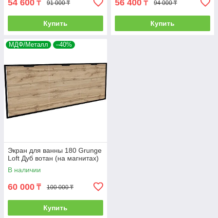
54 600
56 400
₸
₸
91 000 ₸
94 000 ₸
Купить
Купить
МДФ/Металл
–40%
Экран для ванны 180 Grunge
Loft Дуб вотан (на магнитах)
В наличии
60 000
₸
100 000 ₸
Купить