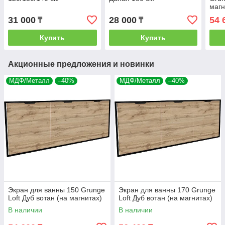
магн
31 000
28 000
54 
₸
₸
Купить
Купить
Акционные предложения и новинки
МДФ/Металл
–40%
МДФ/Металл
–40%
Экран для ванны 150 Grunge
Экран для ванны 170 Grunge
Loft Дуб вотан (на магнитах)
Loft Дуб вотан (на магнитах)
В наличии
В наличии