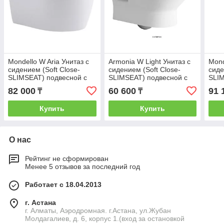
Mondello W Aria Унитаз с
Armonia W Light Унитаз с
Mond
сидением (Soft Close-
сидением (Soft Close-
сиде
SLIMSEAT) подвесной с
SLIMSEAT) подвесной с
SLIM
Rimless (402208)
Rimless (402407)
Riml
82 000
60 600
91 
₸
₸
Купить
Купить
О нас
Рейтинг не сформирован
Менее 5 отзывов за последний год
Работает с 18.04.2013
г. Астана
г. Алматы, Аэродромная. г.Астана, ул.Жубан
Молдагалиев, д. 6, корпус 1.(вход за остановкой