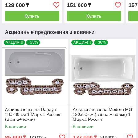
ножки)
ножки)
ножк
138 000
151 000
157
₸
₸
Купить
Купить
Акционные предложения и новинки
АКЦИЯ!!!
–39%
АКЦИЯ!!!
–36%
Акриловая ванна Danaya
Акриловая ванна Modern MG
180x80 см.1 Марка. Россия
190х80 см.(ванна + ножки) 1
(Ванна+ножки)
Марка. Россия
В наличии
В наличии
85 000
137 000
₸
₸
139 000 ₸
213 000 ₸