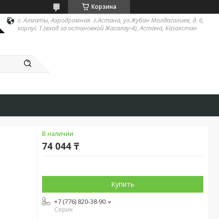
Корзина
г. Алматы, Аэродромная. г.Астана, ул.Жубан Молдагалиев, д. 6,
корпус 1.(вход за остановкой Жагалау-4), Астана, Казахстан
В наличии
74 044 ₸
Купить
+7 (776) 820-38-90
Серик