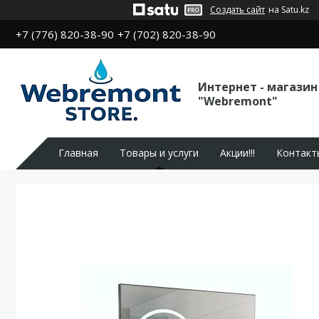
Создать сайт
на Satu.kz
+7 (776) 820-38-90
+7 (702) 820-38-90
Интернет - магазин
"Webremont"
Главная
Товары и услуги
Акции!!!
Контакт