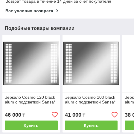
Возврат товара в течение 14 дней за счет покупателя
Все условия возврата
Подобные товары компании
Зеркало Cosmo 120 black
Зеркало Cosmo 100 black
Зерк
alum с подсветкой Sansa*
alum с подсветкой Sansa*
alum
46 000
41 000
38 
₸
₸
Купить
Купить