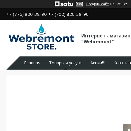
Создать сайт
на Satu.kz
+7 (776) 820-38-90
+7 (702) 820-38-90
Интернет - магазин
"Webremont"
Главная
Товары и услуги
Акции!!!
Контакт