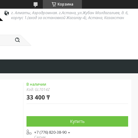
Корзина
г. Алматы, Аэродромная. г.Астана, ул.Жубан Молдагалиев, д. 6,
корпус 1.(вход за остановкой Жагалау-4), Астана, Казахстан
В наличии
Код:
GL7014Z
33 400 ₸
Купить
+7 (776) 820-38-90
Серик