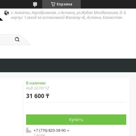
Корзина
г. Алматы, Аэродромная. г.Астана, ул.Жубан Молдагалиев, д. 6,
корпус 1.(вход за остановкой Жагалау-4), Астана, Казахстан
В наличии
Код:
GL7011Z
31 600 ₸
Купить
+7 (776) 820-38-90
Серик