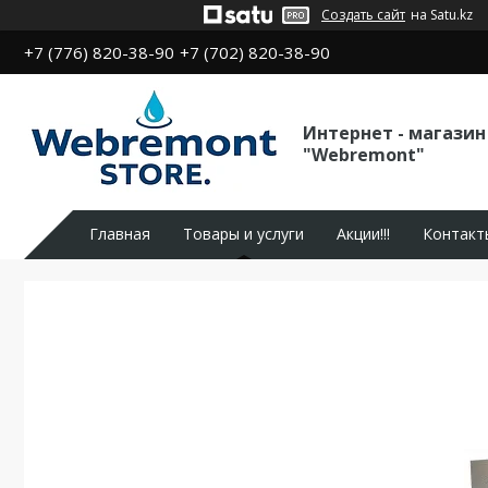
Создать сайт
на Satu.kz
+7 (776) 820-38-90
+7 (702) 820-38-90
Интернет - магазин
"Webremont"
Главная
Товары и услуги
Акции!!!
Контакт