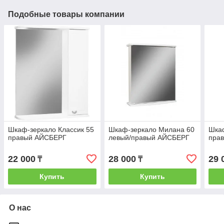
Подобные товары компании
Шкаф-зеркало Классик 55
Шкаф-зеркало Милана 60
Шкаф
правый АЙСБЕРГ
левый/правый АЙСБЕРГ
пра
22 000
28 000
29 
₸
₸
Купить
Купить
О нас