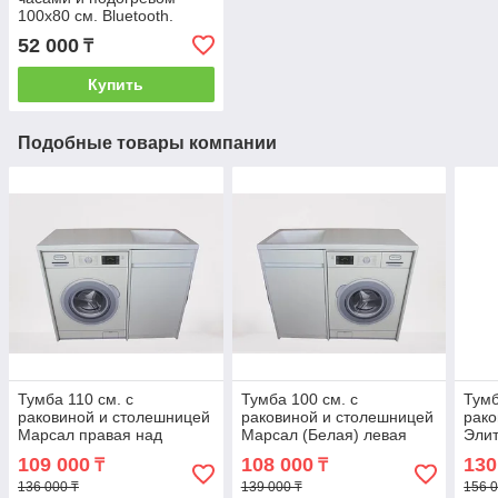
100х80 см. Bluetooth.
52 000
₸
Купить
Подобные товары компании
Тумба 110 см. с
Тумба 100 см. с
Тумб
раковиной и столешницей
раковиной и столешницей
рако
Марсал правая над
Марсал (Белая) левая
Элит
стиральной машиной. РФ
над стиральной машиной.
стир
109 000
108 000
130
₸
₸
РФ
136 000 ₸
139 000 ₸
156 0