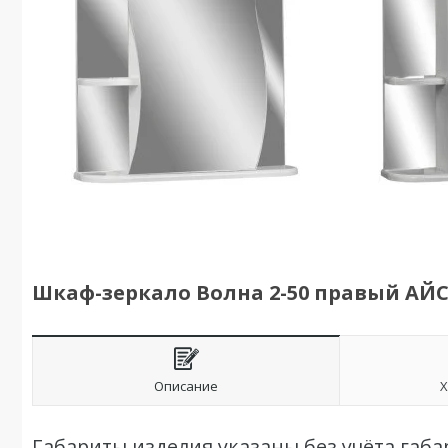
Шкаф-зеркало Волна 2-50 правый АЙ
Описание
Х
Габариты изделия указаны без учёта габа