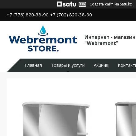
Создать сайт
на Satu.kz
+7 (776) 820-38-90
+7 (702) 820-38-90
Интернет - магазин
"Webremont"
Главная
Товары и услуги
Акции!!!
Контакт