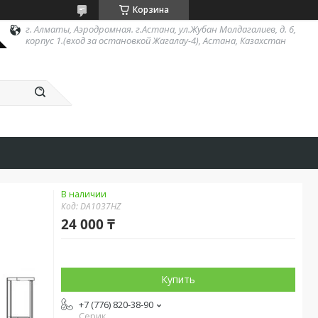
Корзина
г. Алматы, Аэродромная. г.Астана, ул.Жубан Молдагалиев, д. 6,
корпус 1.(вход за остановкой Жагалау-4), Астана, Казахстан
В наличии
Код:
DA1037HZ
24 000 ₸
Купить
+7 (776) 820-38-90
Серик