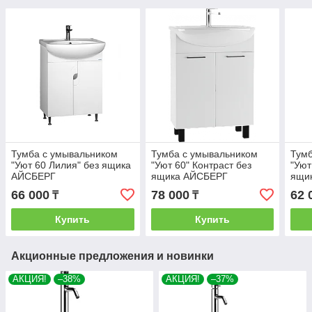
Тумба с умывальником
Тумба с умывальником
Тумб
"Уют 60 Лилия" без ящика
"Уют 60" Контраст без
"Уют
АЙСБЕРГ
ящика АЙСБЕРГ
ящи
66 000
78 000
62 
₸
₸
Купить
Купить
Акционные предложения и новинки
АКЦИЯ!
–38%
АКЦИЯ!
–37%