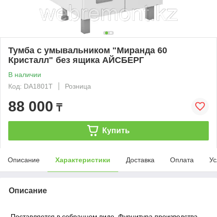
Тумба с умывальником "Миранда 60
Кристалл" без ящика АЙСБЕРГ
В наличии
Код: DA1801T
Розница
88 000
₸
Купить
Описание
Характеристики
Доставка
Оплата
Ус
Описание
Поставляется в собранном виде. Фурнитура производства