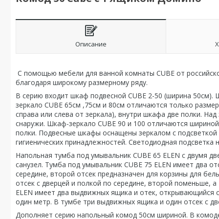
Описание
Х
С помощью мебели для ванной комнаты CUBE от российско
благодаря широкому размерному ряду.
В серию входит шкаф подвесной CUBE 2-50 (ширина 50см). Ш
зеркало CUBE 65см ,75см и 80см отличаются только разме
справа или слева от зеркала), внутри шкафа две полки. На
снаружи. Шкаф-зеркало CUBE 90 и 100 отличаются шириной.
полки. Подвесные шкафы оснащены зеркалом с подсветкой 
гигиенических принадлежностей. Светодиодная подсветка 
Напольная тумба под умывальник CUBE 65 ELEN с двумя дв
санузел. Тумба под умывальник CUBE 75 ELEN имеет два от
середине, второй отсек предназначен для корзины для бе
отсек с дверцей и полкой по середине, второй поменьше, 
ELEN имеет два выдвижных ящика и отек, открывающийся 
один метр. В тумбе три выдвижных ящика и один отсек с дв
Дополняет серию напольный комод 50см шириной. В комоде