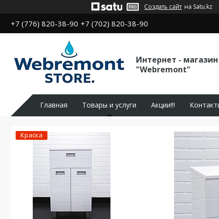
Создать сайт
на Satu.kz
+7 (776) 820-38-90
+7 (702) 820-38-90
Интернет - магазин
"Webremont"
Главная
Товары и услуги
Акции!!!
Контакт
Краска