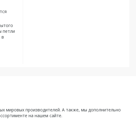
тся
рытого
ы петли
 в
х мировых производителей. А также, мы дополнительно
ассортименте на нашем сайте.