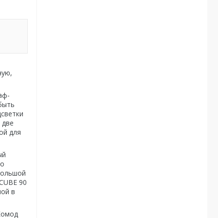
ную,
аф-
быть
дсветки
 две
ой для
ый
по
большой
 CUBE 90
ной в
Комод