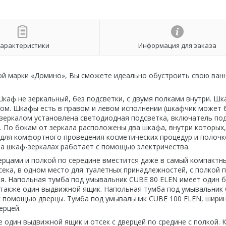
арактеристики
Информация для заказа
й марки «Домино», Вы сможете идеально обустроить свою ван
каф не зеркальный, без подсветки, с двумя полками внутри. Шк
ром. Шкафы есть в правом и левом исполнении (шкафчик может 
д зеркалом установлена светодиодная подсветка, включатель по
 По бокам от зеркала расположены два шкафа, внутри которых,
для комфортного проведения косметических процедур и полочк
на шкаф-зеркалах работает с помощью электричества.
ерцами и полкой по середине вместится даже в самый компактн
сека, в одном место для туалетных принадлежностей, с полкой 
лья. Напольная тумба под умывальник CUBE 80 ELEN имеет один 
а также один выдвижной ящик. Напольная тумба под умывальник
с помощью дверцы. Тумба под умывальник CUBE 100 ELEN, шири
ерцей.
 один выдвижной ящик и отсек с дверцей по средине с полкой. 