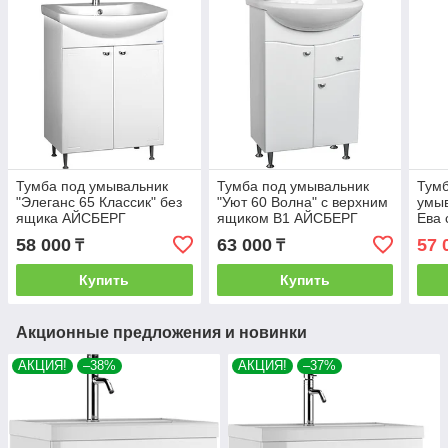
Тумба под умывальник
Тумба под умывальник
Тумб
"Элеганс 65 Классик" без
"Уют 60 Волна" с верхним
умыв
ящика АЙСБЕРГ
ящиком В1 АЙСБЕРГ
Ева 
Айсб
58 000
63 000
57 
₸
₸
Купить
Купить
Акционные предложения и новинки
АКЦИЯ!
–38%
АКЦИЯ!
–37%