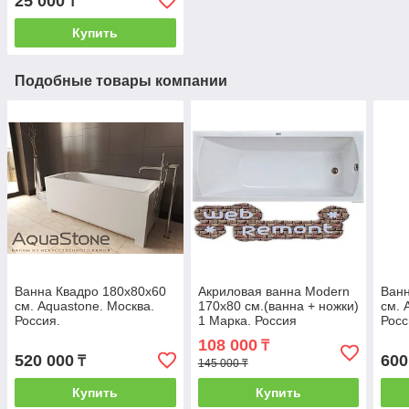
25 000
₸
Купить
Подобные товары компании
Ванна Квадро 180х80х60
Акриловая ванна Modern
Ванн
см. Aquastone. Москва.
170х80 см.(ванна + ножки)
см. 
Россия.
1 Марка. Россия
Росс
108 000
₸
520 000
600
₸
145 000 ₸
Купить
Купить