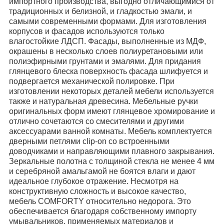
импортного производства, выгодно отличающимися от
традиционных и
белизной, и гладкостью эмали, и
самыми современными формами. Для
изготовления
корпусов и фасадов используются только
влагостойкие ЛДСП.
Фасады, выполненные из МДФ,
окрашены в несколько слоев полиуретановыми или
полиэфирными грунтами и эмалями. Для придания
глянцевого блеска поверхность фасада шлифуется и
подвергается механической полировке. При
изготовлении некоторых деталей мебели используется
также и натуральная древесина. Мебельные ручки
оригинальных форм имеют глянцевое хромирование и
отлично сочетаются со смесителями и другими
аксессуарами ванной комнаты. Мебель комплектуется
дверными петлями clip-on со встроенными
доводчиками и
направляющими плавного закрывания.
Зеркальные полотна с толщиной стекла не
менее 4 мм
и серебряной амальгамой не боятся влаги и дают
идеальное глубокое
отражение. Несмотря на
конструктивную сложность и высокое качество,
мебель
COMFORTY относительно недорога. Это
обеспечивается благодаря собственному импорту
умывальников, применяемых материалов и