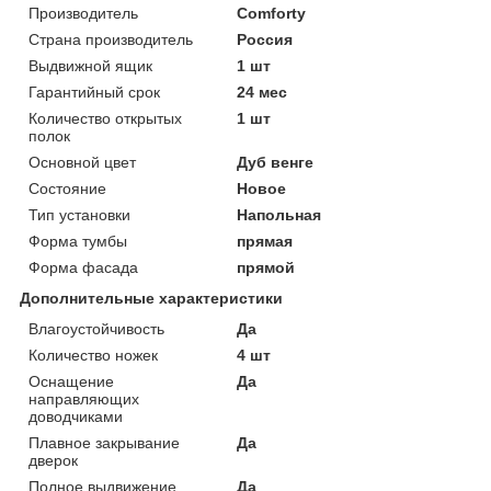
Производитель
Comforty
Страна производитель
Россия
Выдвижной ящик
1 шт
Гарантийный срок
24 мес
Количество открытых
1 шт
полок
Основной цвет
Дуб венге
Состояние
Новое
Тип установки
Напольная
Форма тумбы
прямая
Форма фасада
прямой
Дополнительные характеристики
Влагоустойчивость
Да
Количество ножек
4 шт
Оснащение
Да
направляющих
доводчиками
Плавное закрывание
Да
дверок
Полное выдвижение
Да