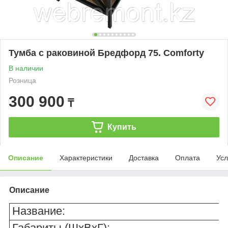
Тумба с раковиной Бредфорд 75. Comforty
В наличии
Розница
300 900
₸
Купить
Описание
Характеристики
Доставка
Оплата
Усл
Описание
Название:
Габариты (ШхВхГ):