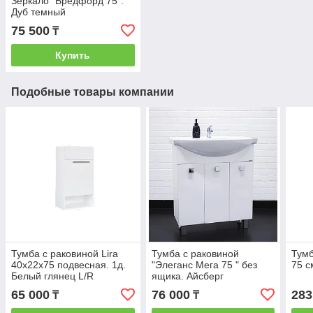
Зеркало "Бредфорд 75".
Дуб темный
75 500
₸
Купить
Подобные товары компании
Тумба с раковиной Lira
Тумба с раковиной
Тумб
40х22х75 подвесная. 1д.
"Элеганс Мега 75 " без
75 с
Белый глянец L/R
ящика. Айсберг
65 000
76 000
283
₸
₸