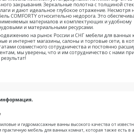
ого закрывания. Зеркальные полотна с толщиной стек
влаги и дают идеальное глубокое
отражение. Несмотря 
ебель
COMFORTY относительно недорога. Это обеспечив
применяемых материалов и комплектующих и удобному
рудовыми и материальными ресурсами.
родвижению на рынок России и
СНГ мебели для ванных 
ые и интернет магазины, салоны и торговые сети, в ко
татами совместного сотрудничества и
постоянно расш
иентам,
мы уверены, что и им сотрудничество с нами пр
результат!
 информация.
и
ловые и гидромассажные ванны высокого качества от известны
 практичную мебель для ванных комнат, которая также есть в 