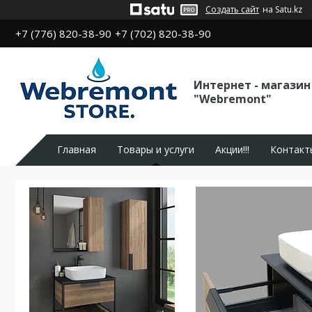
Создать сайт
на Satu.kz
+7 (776) 820-38-90
+7 (702) 820-38-90
Интернет - магазин
"Webremont"
Главная
Товары и услуги
Акции!!!
Контакт