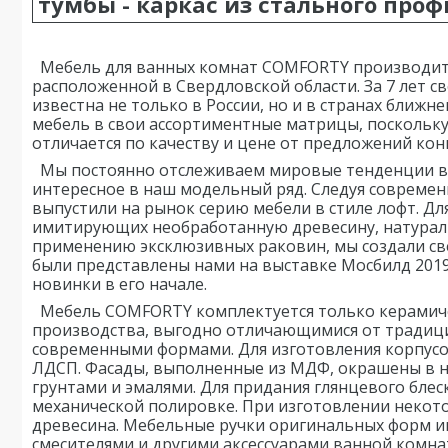
тумбы - каркас из стального про
Мебель для ванных комнат COMFORTY производится
расположенной в Свердловской области. За 7 лет 
известна не только в России, но и в странах ближ
мебель в свои ассортиментные матрицы, поскольк
отличается по качеству и цене от предложений кон
Мы постоянно отслеживаем мировые тенденции в 
интересное в наш модельный ряд. Следуя
современн
выпустили на
рынок серию мебели в стиле лофт. Дл
имитирующих необработанную древесину, натура
применению эксклюзивных раковин,
мы создали св
были
представлены нами на выставке Мосбилд 2019 
новинки в его начале.
Мебель COMFORTY комплектуется только керамич
производства, выгодно отличающимися от тради
современными формами. Для
изготовления корпусо
ЛДСП.
Фасады, выполненные из МДФ, окрашены в 
грунтами и эмалями. Для придания глянцевого блес
механической полировке. При изготовлении некото
древесина. Мебельные ручки оригинальных форм и
смесителями и другими аксессуарами ванной комна