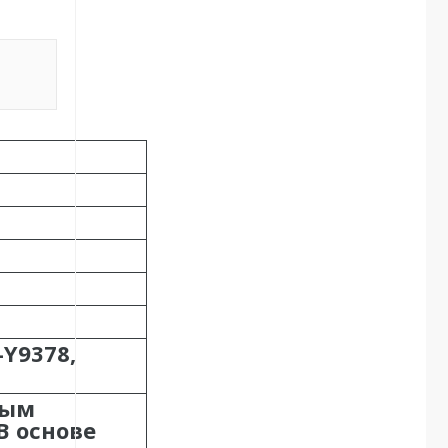
Y9378,
ным
В основе