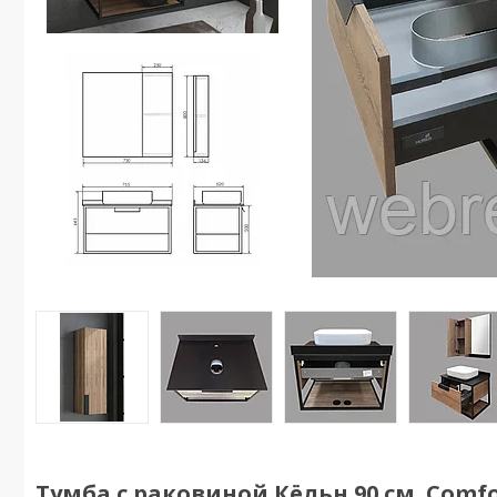
Тумба с раковиной Кёльн 90 см. Comf