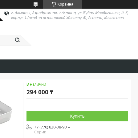
Корзина
г. Алматы, Аэродромная. г.Астана, ул.Жубан Молдагалиев, д. 6,
корпус 1.(вход за остановкой Жагалау-4), Астана, Казахстан
В наличии
294 000 ₸
Купить
+7 (776) 820-38-90
Серик