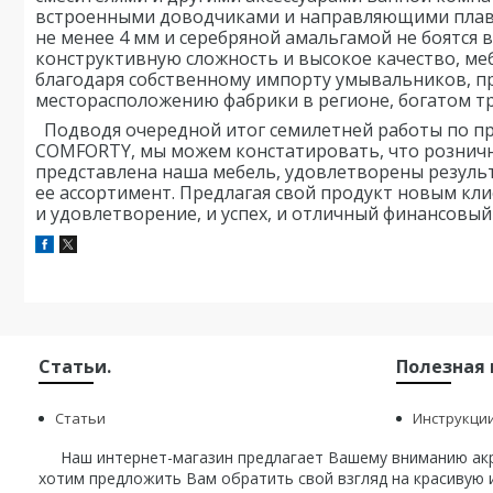
встроенными доводчиками и
направляющими плавн
не
менее 4 мм и серебряной амальгамой не боятся 
конструктивную сложность и высокое качество, м
благодаря собственному импорту умывальников, 
месторасположению фабрики в регионе, богатом т
Подводя очередной итог семилетней работы по п
COMFORTY, мы можем констатировать, что
розничн
представлена
наша мебель, удовлетворены резуль
ее ассортимент. Предлагая свой продукт новым кл
и удовлетворение, и успех,
и отличный финансовый 
Статьи.
Полезная
Статьи
Инструкци
Наш интернет-магазин предлагает Вашему вниманию акри
хотим предложить Вам обратить свой взгляд на красивую и