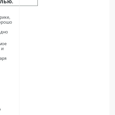
лью.
рике,
хорошо
одно
мое
 и
аря
о