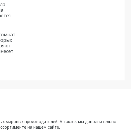
ла
на
ается
комнат
торых
иряют
инесет
х мировых производителей. А также, мы дополнительно
ассортименте на нашем сайте.