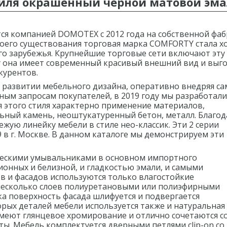
филя окрашенный черной матовой эма
 компанией DOMOTEX с 2012 года на собственной фаб
своего существования торговая марка COMFORTY стала 
него зарубежья. Крупнейшие торговые сети включают эту
у она имеет современный красивый внешний вид и выг
курентов.
развитии мебельного дизайна,
оперативно внедряя са
ым запросам покупателей, в 2019 году мы разработали
я этого стиля характерно применение
материалов,
льный камень,
неоштукатуренный бетон, металл. Благод
ежую линейку мебели в стиле нео-классик. Эти 2 серии
в г. Москве. В данном каталоге мы
демонстрируем эти
ескими умывальниками в
основном импортного
ционных и
белизной, и гладкостью эмали, и самыми
в и фасадов используются только влагостойкие
несколько слоев полиуретановыми или полиэфирными
ка поверхность фасада шлифуется и подвергается
рых деталей мебели используется также и натуральная
меют глянцевое хромирование и отлично сочетаются с
ты. Мебель комплектуется дверными петлями clip-on со