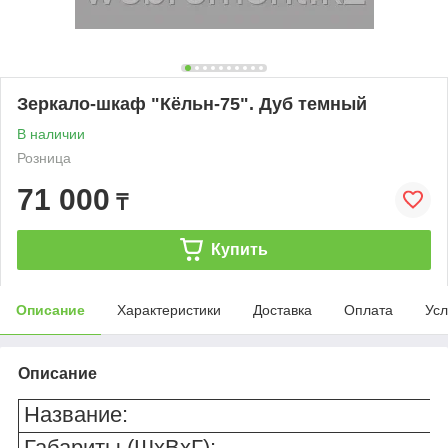
Зеркало-шкаф "Кёльн-75". Дуб темный
В наличии
Розница
71 000
₸
Купить
Описание
Характеристики
Доставка
Оплата
Усл
Описание
Название:
Габариты (ШхВхГ):