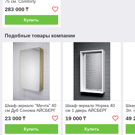
75 см. Comforty
283 000
₸
Купить
Подобные товары компании
Шкаф-зеркало "Мечта" 40
Шкаф-зеркало Норма 40
Шка
см Дуб Сонома АЙСБЕРГ
см 1 дверь АЙСБЕРГ
Эл. 
23 000
19 000
49 
₸
₸
Купить
Купить