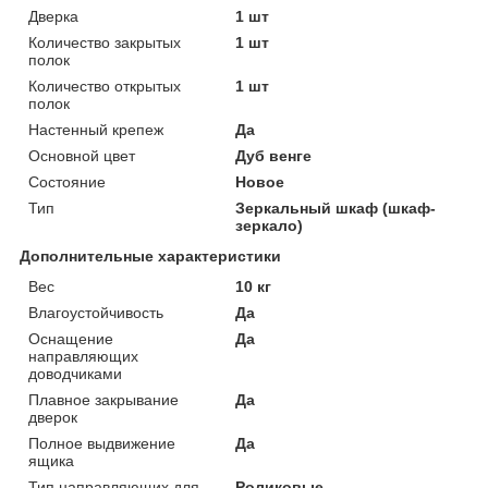
Дверка
1 шт
Количество закрытых
1 шт
полок
Количество открытых
1 шт
полок
Настенный крепеж
Да
Основной цвет
Дуб венге
Состояние
Новое
Тип
Зеркальный шкаф (шкаф-
зеркало)
Дополнительные характеристики
Вес
10 кг
Влагоустойчивость
Да
Оснащение
Да
направляющих
доводчиками
Плавное закрывание
Да
дверок
Полное выдвижение
Да
ящика
Тип направляющих для
Роликовые