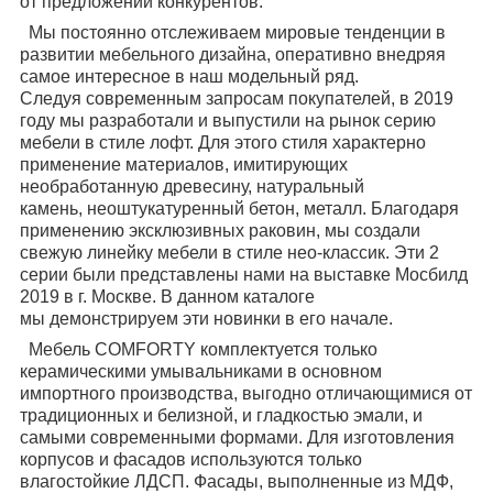
от предложений конкурентов.
Мы постоянно отслеживаем мировые тенденции в
развитии мебельного дизайна,
оперативно внедряя
самое интересное в наш модельный ряд.
Следуя
современным запросам покупателей, в 2019
году мы разработали и выпустили на
рынок серию
мебели в стиле лофт. Для этого стиля характерно
применение
материалов, имитирующих
необработанную древесину, натуральный
камень,
неоштукатуренный бетон, металл. Благодаря
применению эксклюзивных раковин,
мы создали
свежую линейку мебели в стиле нео-классик. Эти 2
серии были
представлены нами на выставке Мосбилд
2019 в г. Москве. В данном каталоге
мы
демонстрируем эти новинки в его начале.
Мебель COMFORTY комплектуется только
керамическими умывальниками в
основном
импортного производства, выгодно отличающимися от
традиционных и
белизной, и гладкостью эмали, и
самыми современными формами. Для
изготовления
корпусов и фасадов используются только
влагостойкие ЛДСП.
Фасады, выполненные из МДФ,