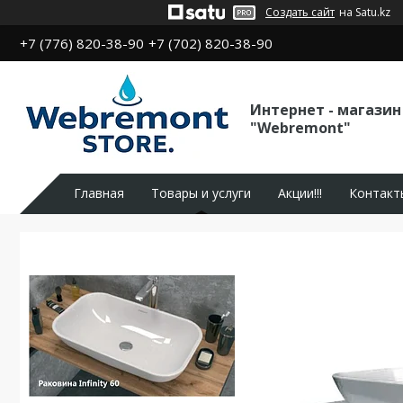
Создать сайт
на Satu.kz
+7 (776) 820-38-90
+7 (702) 820-38-90
Интернет - магазин
"Webremont"
Главная
Товары и услуги
Акции!!!
Контакт