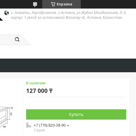
Корзина
г. Алматы, Аэродромная. г.Астана, ул.Жубан Молдагалиев, д. 6,
корпус 1.(вход за остановкой Жагалау-4), Астана, Казахстан
В наличии
127 000 ₸
Купить
+7 (776) 820-38-90
Серик