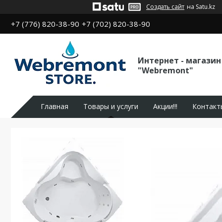
Создать сайт
на Satu.kz
+7 (776) 820-38-90
+7 (702) 820-38-90
Интернет - магазин
"Webremont"
Главная
Товары и услуги
Акции!!!
Контакт