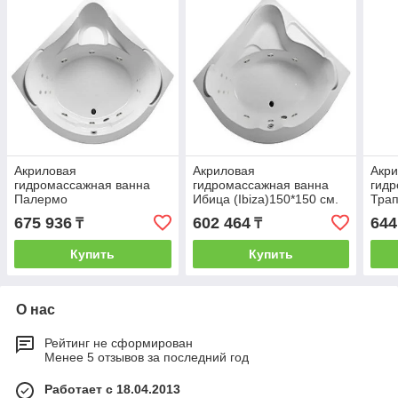
Акриловая
Акриловая
Акр
гидромассажная ванна
гидромассажная ванна
гидр
Палермо
Ибица (Ibiza)150*150 см.
Трап
(Palermo)150*150 см.
Общий массаж, спина. 1
см. 
675 936
602 464
644
₸
₸
Общий массаж, спина,
Marka. Россия
ноги
ноги. 1 Marka. Россия
Купить
Купить
О нас
Рейтинг не сформирован
Менее 5 отзывов за последний год
Работает с 18.04.2013