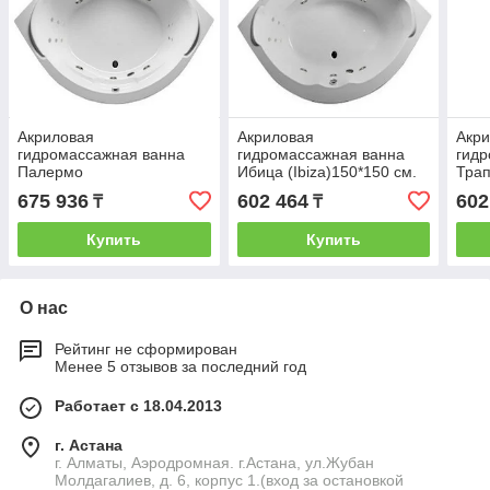
Акриловая
Акриловая
Акр
гидромассажная ванна
гидромассажная ванна
гидр
Палермо
Ибица (Ibiza)150*150 см.
Трап
(Palermo)150*150 см.
Общий массаж, спина. 1
см. 
675 936
602 464
602
₸
₸
Общий массаж, спина,
Marka. Россия
1 Ma
ноги. 1 Marka. Россия
Купить
Купить
О нас
Рейтинг не сформирован
Менее 5 отзывов за последний год
Работает с 18.04.2013
г. Астана
г. Алматы, Аэродромная. г.Астана, ул.Жубан
Молдагалиев, д. 6, корпус 1.(вход за остановкой