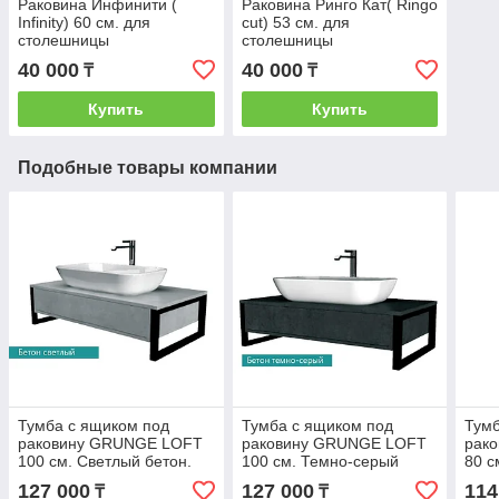
Раковина Инфинити (
Раковина Ринго Кат( Ringo
Infinity) 60 см. для
cut) 53 см. для
столешницы
столешницы
40 000
40 000
₸
₸
Купить
Купить
Подобные товары компании
Тумба с ящиком под
Тумба с ящиком под
Тумб
раковину GRUNGE LOFT
раковину GRUNGE LOFT
рак
100 см. Светлый бетон.
100 см. Темно-серый
80 с
бетон.
127 000
127 000
114
₸
₸