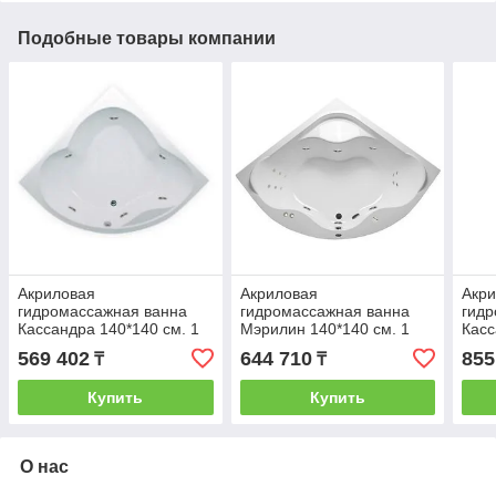
Подобные товары компании
Акриловая
Акриловая
Акр
гидромассажная ванна
гидромассажная ванна
гидр
Кассандра 140*140 см. 1
Мэрилин 140*140 см. 1
Касс
марка. Россия. Общий
марка. Россия. Общий
марк
569 402
644 710
855
₸
₸
массаж, спина.
массаж, спина, ноги
масс
Купить
Купить
О нас