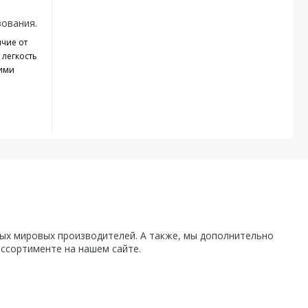
зования.
ичие от
 легкость
кими
х мировых производителей. А также, мы дополнительно
ассортименте на нашем сайте.