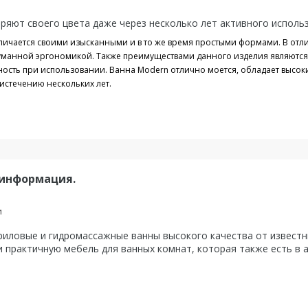
ряют своего цвета даже через несколько лет активного исполь
личается своими изысканными и в то же время простыми формами. В отл
думанной эргономикой. Также преимуществами данного изделия являются
ость при использовании. Ванна Modern отлично моется, обладает высо
истечению нескольких лет.
 информация.
и
ловые и гидромассажные ванны высокого качества от известны
 практичную мебель для ванных комнат, которая также есть в 