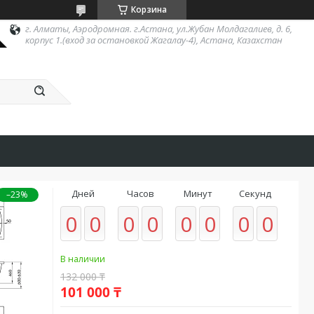
Корзина
г. Алматы, Аэродромная. г.Астана, ул.Жубан Молдагалиев, д. 6,
корпус 1.(вход за остановкой Жагалау-4), Астана, Казахстан
Дней
Часов
Минут
Секунд
–23%
0
0
0
0
0
0
0
0
В наличии
132 000 ₸
101 000 ₸