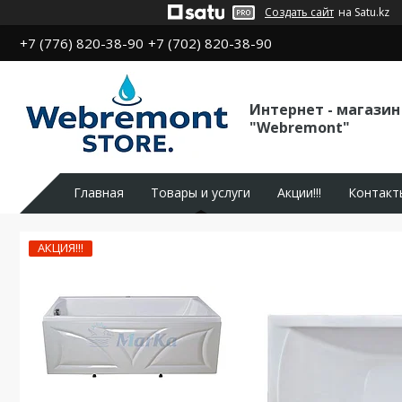
Создать сайт
на Satu.kz
+7 (776) 820-38-90
+7 (702) 820-38-90
Интернет - магазин
"Webremont"
Главная
Товары и услуги
Акции!!!
Контакт
АКЦИЯ!!!