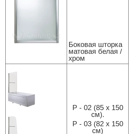
Боковая шторка
матовая белая /
хром
Р - 02 (85 х 150
см).
Р - 03 (82 х 150
см)