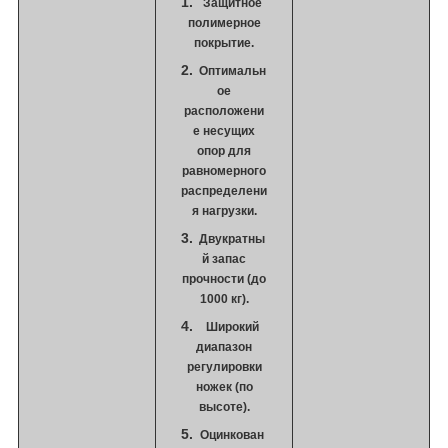
Защитное
полимерное
покрытие.
Оптимальн
ое
расположени
е несущих
опор для
равномерного
распределени
я нагрузки.
Двукратны
й запас
прочности (до
1000 кг).
Широкий
диапазон
регулировки
ножек (по
высоте).
Оцинкован