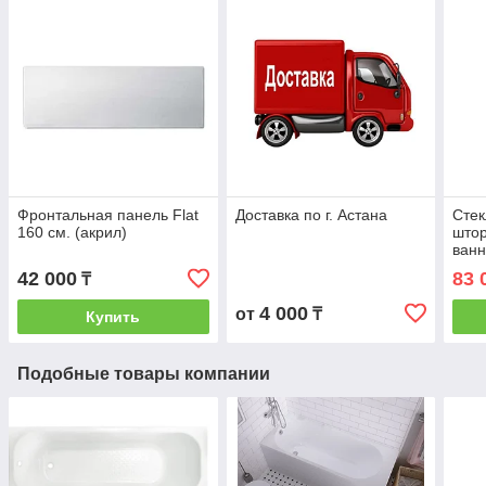
Фронтальная панель Flat
Доставка по г. Астана
Стек
160 см. (акрил)
штор
ванн
42 000
83 
₸
4 000
от
₸
Купить
Подобные товары компании