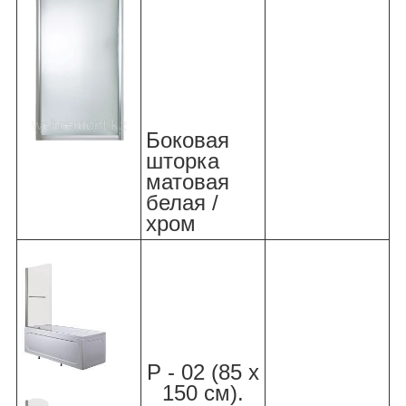
Боковая
шторка
матовая
белая /
хром
Р - 02 (85 х
150 см).