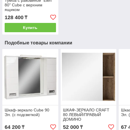
Тумба с раковиной "Elen
80" Cube с верхним
ящиком
128 400
₸
Купить
Подобные товары компании
Шкаф-зеркало Cube 90
ШКАФ-ЗЕРКАЛО CRAFT
Шка
Эл. (с подсветкой)
80 ЛЕВЫЙ/ПРАВЫЙ
Эл. 
ДОМИНО
64 200
52 000
67 
₸
₸