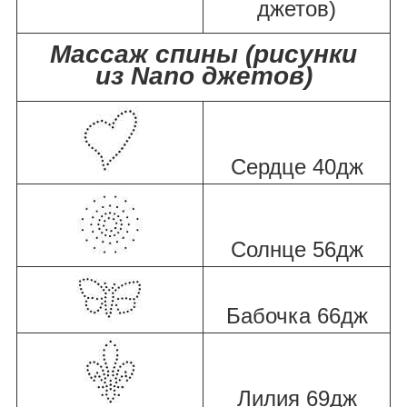
джетов)
Массаж спины (рисунки
из Nano джетов)
Сердце 40дж
Солнце 56дж
Бабочка 66дж
Лилия 69дж