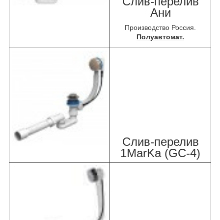
Слив-перелив
Ани
Производство Россия.
Полуавтомат.
Слив-перелив
1MarKa (GC-4)