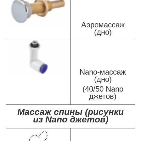
Аэромассаж
(дно)
Nano-массаж
(дно)
(40/50 Nano
джетов)
Массаж спины (рисунки
из Nano джетов)