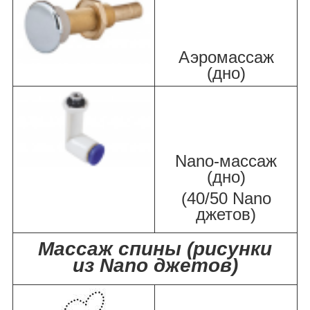
Аэромассаж
(дно)
Nano-массаж
(дно)
(40/50 Nano
джетов)
Массаж спины (рисунки
из Nano джетов)