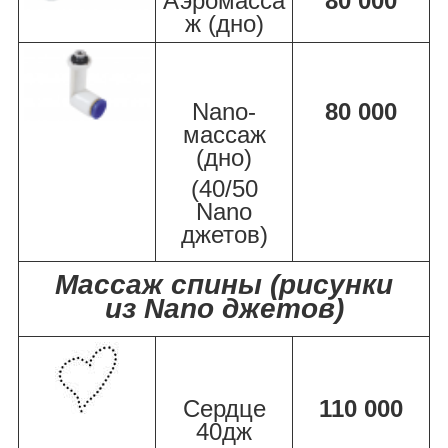
Аэромасса
80 000
ж (дно)
Nano-
80 000
массаж
(дно)
(40/50
Nano
джетов)
Массаж спины (рисунки
из Nano джетов)
Сердце
110 000
40дж