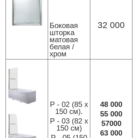
32 000
Боковая
шторка
матовая
белая /
хром
Р - 02 (85 х
48 000
150 см).
55 000
Р - 03 (82 х
57000
150 см)
63 000
Р - 05 (150