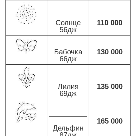
Солнце
110 000
56дж
Бабочка
130 000
66дж
Лилия
135 000
69дж
165 000
Дельфин
87дж