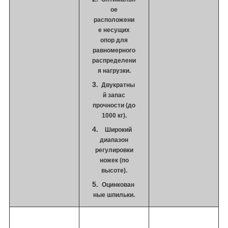
ое
расположени
е несущих
опор для
равномерного
распределени
я нагрузки.
Двукратны
й запас
прочности (до
1000 кг).
Широкий
диапазон
регулировки
ножек (по
высоте).
Оцинкован
ные шпильки.