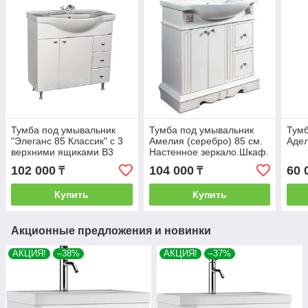
Тумба под умывальник
Тумба под умывальник
Тумб
"Элеганс 85 Классик" с 3
Амелия (серебро) 85 см.
Адел
верхними ящиками В3
Настенное зеркало.Шкаф.
АЙСБЕРГ
102 000
104 000
60 
₸
₸
Купить
Купить
Акционные предложения и новинки
АКЦИЯ!
–38%
АКЦИЯ!
–37%