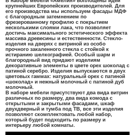
В наборе мебели «Амелия» воплощены идеи
крупнейших Европейских производителей. Для
его производства мы используем фасады МДФ
с благородным затемнением по
фрезерованному профилю с покрытием
несколькими слоями лака, что позволяет
достичь максимального эстетического эффекта
массива древесины и естественности. Стекло-
изделия на дверях с витриной из особо
прочного закаленного стекла с стойкой к
истиранию шелкографией. Особый шарм и
благородный вид придают изделиям
декоративные элементы в цвете орех шоколад с
патиной серебро. Изделия выпускаются в двух
цветовых гаммах: натуральный орех с патиной
«шоколад» и нежный молочный с патиной дуб
молочный.
В наборе мебели присутствуют два вида витрин
различных по размеру, два вида комода с
открытыми и закрытыми фасадами, шкаф
двухдверный и тумба под ТВ, все эти изделия
позволяют скомплектовать любой набор,
который будет подходить по размеру и
интерьеру любой комнаты.