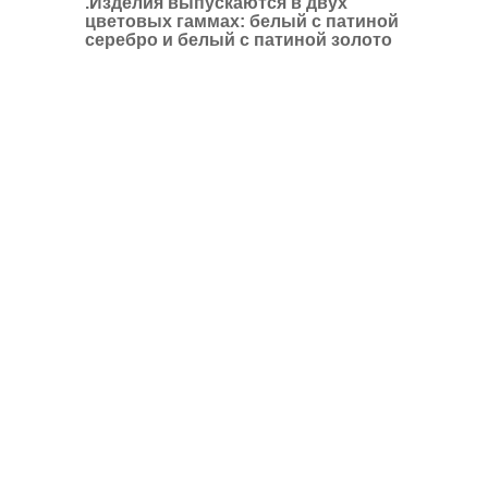
.
Изделия выпускаются в двух
цветовых гаммах: белый с патиной
серебро и белый с патиной золото
_________________________________________