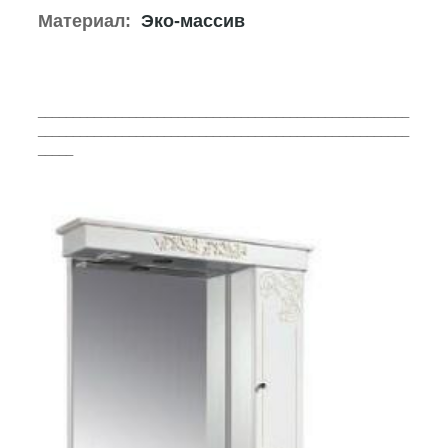
Материал:
Эко-массив
_____________________________________________________
_____________________________________________________
_____