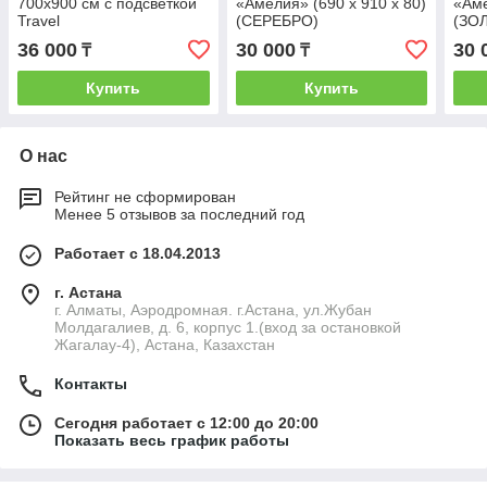
700х900 см с подсветкой
«Амелия» (690 х 910 х 80)
«Аме
Travel
(СЕРЕБРО)
(ЗО
36 000
30 000
30 
₸
₸
Купить
Купить
О нас
Рейтинг не сформирован
Менее 5 отзывов за последний год
Работает с 18.04.2013
г. Астана
г. Алматы, Аэродромная. г.Астана, ул.Жубан
Молдагалиев, д. 6, корпус 1.(вход за остановкой
Жагалау-4), Астана, Казахстан
Контакты
Сегодня работает с 12:00 до 20:00
Показать весь график работы