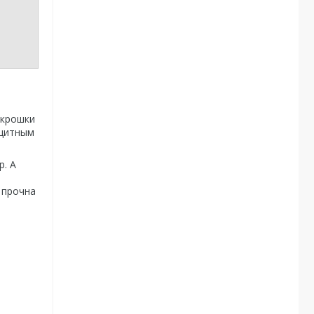
 крошки
ащитным
. А
 прочна