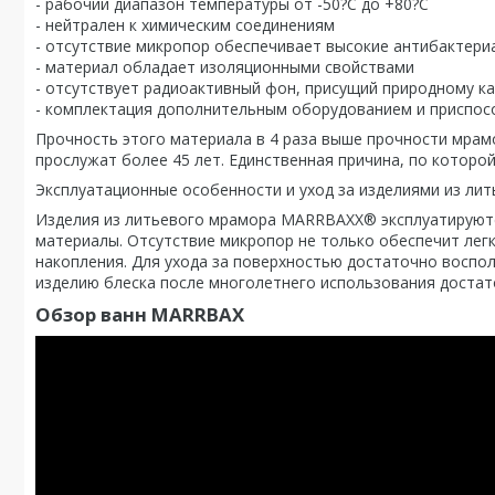
- рабочий диапазон температуры от -50?С до +80?С
- нейтрален к химическим соединениям
- отсутствие микропор обеспечивает высокие антибактери
- материал обладает изоляционными свойствами
- отсутствует радиоактивный фон, присущий природному к
- комплектация дополнительным оборудованием и приспо
Прочность этого материала в 4 раза выше прочности мрам
прослужат более 45 лет. Единственная причина, по которо
Эксплуатационные особенности и уход за изделиями из л
Изделия из литьевого мрамора MARRBAXX® эксплуатируютс
материалы. Отсутствие микропор не только обеспечит легк
накопления. Для ухода за поверхностью достаточно воспо
изделию блеска после многолетнего использования достат
Обзор ванн MARRBAX