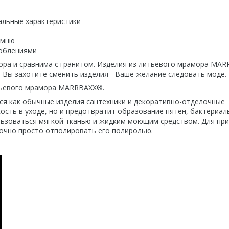
альные характеристики
амню
соблениями
ора и сравнима с гранитом. Изделия из литьевого мрамора MA
й Вы захотите сменить изделия - Ваше желание следовать моде.
итьевого мрамора MARRBAXX®.
я как обычные изделия сантехники и декоративно-отделочные
ость в уходе, но и предотвратит образование пятен, бактериал
льзоваться мягкой тканью и жидким моющим средством. Для пр
очно просто отполировать его полиролью.