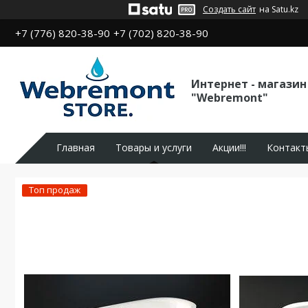
Создать сайт
на Satu.kz
+7 (776) 820-38-90
+7 (702) 820-38-90
Интернет - магазин
"Webremont"
Главная
Товары и услуги
Акции!!!
Контакт
Топ продаж