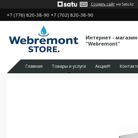
Создать сайт
на Satu.kz
+7 (776) 820-38-90
+7 (702) 820-38-90
Интернет - магазин
"Webremont"
Главная
Товары и услуги
Акции!!!
Контакт