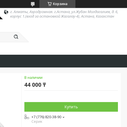
Корзина
г. Алматы, Аэродромная. г.Астана, ул.Жубан Молдагалиев, д. 6,
корпус 1.(вход за остановкой Жагалау-4), Астана, Казахстан
В наличии
44 000 ₸
Купить
+7 (776) 820-38-90
Серик